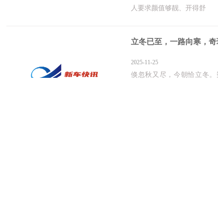
人要求颜值够靓、开得舒
立冬已至，一路向寒，奇
2025-11-25
倏忽秋又尽，今朝恰立冬。
息，带着难以抵挡的寒意拉
多年轻人上班通勤或接送孩
红旗金葵花国雅重磅来袭
2025-11-24
作为中国汽车制造业皇冠上
级豪华市场的未来风向。众
今即将于11月15日在广州