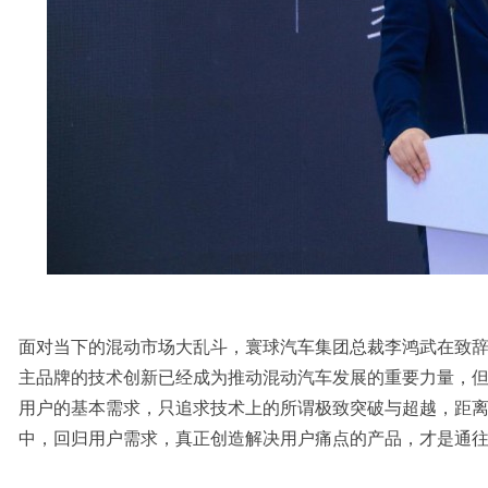
面对当下的混动市场大乱斗，寰球汽车集团总裁李鸿武在致辞
主品牌的技术创新已经成为推动混动汽车发展的重要力量，
用户的基本需求，只追求技术上的所谓极致突破与超越，距
中，回归用户需求，真正创造解决用户痛点的产品，才是通往