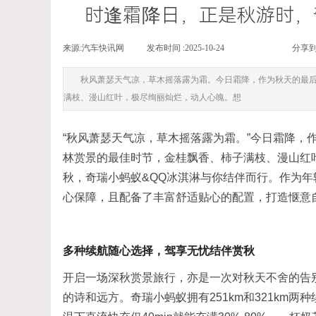
时逢霜降日，正是秋游时，
来源:
汽车快讯网
|
发布时间 :
2025-10-24
|
|
|
分享到
秋风萧瑟天气凉，草木摇落露为霜。今日霜降，作为秋天的最
满枝、漫山红叶，极尽绚丽灿烂，动人心魄。想
“秋风萧瑟天气凉，草木摇落露为霜。”今日霜降，
林赏景的最佳时节，金桂飘香、柿子满枝、漫山红
秋，奇瑞小蚂蚁&QQ冰淇淋与你结伴而行。作为
心保障，且配备了丰富舒适贴心的配置，打造惬意
多种续航随心选择，驾享无忧结伴赏秋
开启一场深秋赏景旅行，亦是一次对秋天不舍的告
的诗和远方。奇瑞小蚂蚁拥有251km和321km