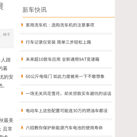
景
新车快讯
家用洗车机：选购洗车机的注意事项
、柿子
行车记录仪安装 简单三步轻松上路
未来超10款车应用 全新通用9AT变速箱
多人踏
的暮
60公斤电吸门 如此力度被夹一下不敢想象
忧的安
色。
一场无关风花雪月，却关贷款买车避坑的谈话
电动车上这些配置可能连30万的燃油车都没
秋最美
六招教你保护新能源汽车电池的使用寿命
；且常